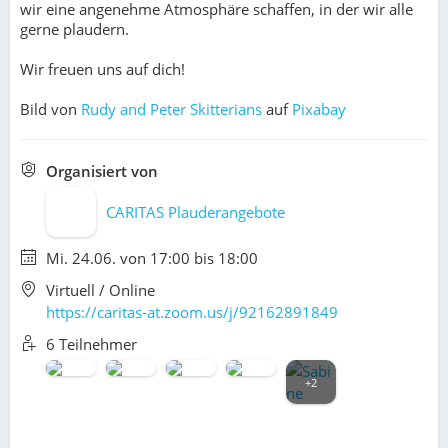
wir eine ange­neh­me Atmo­sphä­re schaf­fen, in der wir alle
ger­ne plau­dern.
Wir freuen uns auf dich!
Bild von
Rudy and Peter Skitterians
auf
Pixabay
Organisiert von
CARITAS Plauderangebote
Mi. 24.06. von 17:00 bis 18:00
Virtuell / Online
https://caritas-at.zoom.us/j/92162891849
6 Teilnehmer
+2