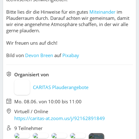
Bitte lies dir die Hinweise für ein gutes
Miteinander
im
Plauderraum durch. Darauf achten wir gemeinsam, damit
wir eine ange­neh­me Atmo­sphä­re schaf­fen, in der wir alle
ger­ne plau­dern.
Wir freuen uns auf dich!
Bild von
Devon Breen
auf
Pixabay
Organisiert von
CARITAS Plauderangebote
Mo. 08.06. von 10:00 bis 11:00
Virtuell / Online
https://caritas-at.zoom.us/j/92162891849
9 Teilnehmer