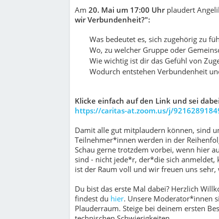
Am
20. Mai um 17:00 Uhr
plau­dert Angeli
wir Verbundenheit?":
Was bedeutet es, sich zugehörig zu fü
Wo, zu welcher Gruppe oder Gemeinsc
Wie wichtig ist dir das Gefühl von Zug
Wodurch entstehen Verbundenheit und
Klicke einfach auf den Link und sei dab
https://caritas-at.zoom.us/j/9216289184
Damit alle gut mitplaudern können, sind u
Teilnehmer*innen werden in der Reihenfolg
Schau gerne trotzdem vorbei, wenn hier 
sind - nicht jede*r, der*die sich anmeldet
ist der Raum voll und wir freuen uns sehr
Du bist das erste Mal dabei? Herzlich Wil
findest du
hier
. Unsere Moderator*innen s
Plauderraum. Steige bei deinem ersten Bes
technischen Schwierigkeiten.