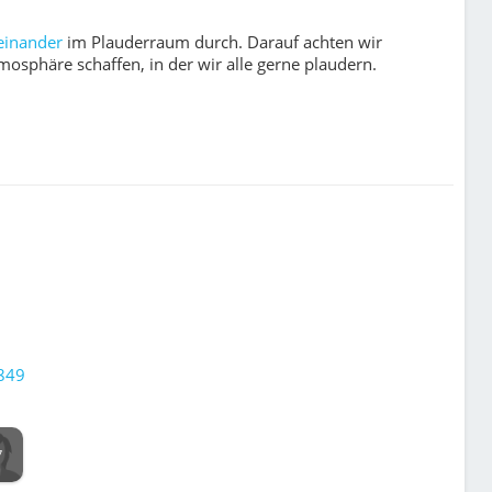
einander
im Plauderraum durch. Darauf achten wir
sphä­re schaf­fen, in der wir alle ger­ne plau­dern.
1849
7