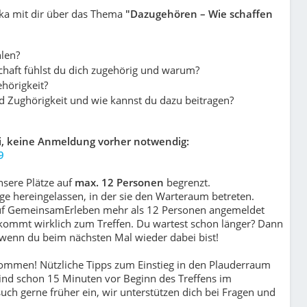
ka mit dir über
das Thema
"Dazugehören – Wie schaffen
hlen?
haft fühlst du dich zugehörig und warum?
ehörigkeit?
 Zughörigkeit und wie kannst du dazu beitragen?
ei, keine Anmeldung vorher notwendig:
9
nsere Plätze auf
max. 12 Personen
begrenzt.
e hereingelassen, in der sie den Warteraum betreten.
auf GemeinsamErleben mehr als 12 Personen angemeldet
, kommt wirklich zum Treffen. Du wartest schon länger? Dann
, wenn du beim nächsten Mal wieder dabei bist!
lkommen! Nützliche Tipps zum Einstieg in den Plauderraum
ind schon 15 Minuten vor Beginn des Treffens im
uch gerne früher ein, wir unterstützen dich bei Fragen und