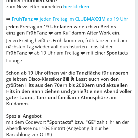
Immer informiert sein?
zum Newsletter anmelden
hier klicken
➡️
FrühTanz
❤️ jeden Freitag im CLUB
MAXXIM
ab 19 Uhr
jeden Freitag ab 19 Uhr laden wir euch zu Berlins
einzigen FrühTanz
❤️
am Ku´damm After Work ein.
Jeden Freitag heißt es Früh kommen, früh tanzen und am
nächsten Tag wieder voll durchstarten - das ist der
FrühTanz
❤️ ab 19 Uhr am Freitag ❤️ mit einer
Spont
acts
Lounge
Schon ab 19 Uhr öffnen wir die Tanzfläche für unseren
geliebten Disco-Klassiker 💃🪩🕺 Lasst euch von den
größten Hits aus den 70ern bis 2000ern und aktuellen
Hits in den Bann ziehen und genießt einen Abend voller
guter Laune, Tanz und familiärer Atmosphäre am
Ku'damm.
Spezial Angebot
mit dem Codewort
"Spontacts" bzw. "GE"
zahlt ihr an der
Abendkasse nur 10€ Eintritt (Angebot gilt nur bei
Barzahlung vor Ort!!!)