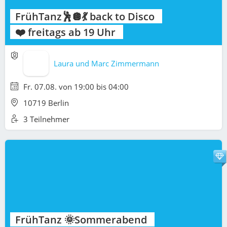
FrühTanz🕺🪩💃 back to Disco
❤️ freitags ab 19 Uhr
Laura und Marc Zimmermann
Fr. 07.08. von 19:00 bis 04:00
10719 Berlin
3 Teilnehmer
FrühTanz 🌞Sommerabend