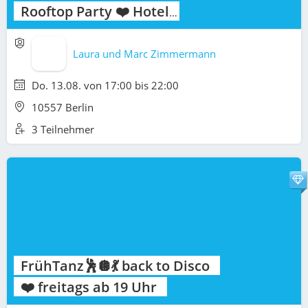
Rooftop Party ❤️ Hotel
AMANO Grand Central
Hauptbahnhof 💃🕺
Laura und Marc Zimmermann
Do. 13.08. von 17:00 bis 22:00
10557 Berlin
3 Teilnehmer
FrühTanz🕺🪩💃 back to Disco
❤️ freitags ab 19 Uhr