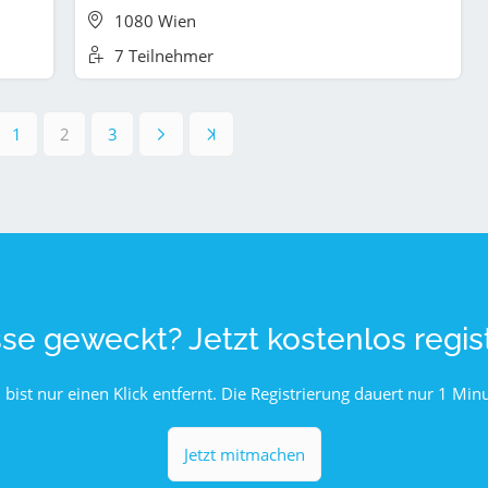
1080 Wien
7 Teilnehmer
1
2
3
sse geweckt? Jetzt kostenlos regist
 bist nur einen Klick entfernt. Die Registrierung dauert nur 1 Minu
Jetzt mitmachen