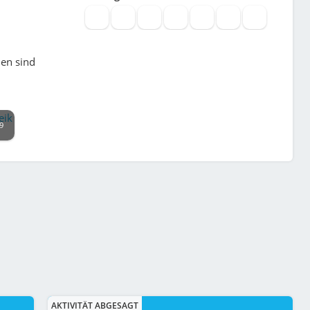
hen sind
9
AKTIVITÄT ABGESAGT