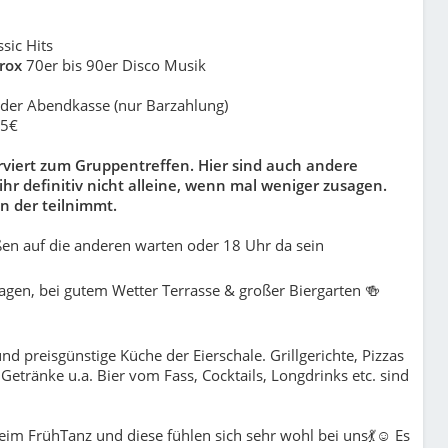
sic Hits
yrox
70er bis 90er Disco Musik
der Abendkasse (nur Barzahlung)
15€
rviert zum Gruppentreffen. Hier sind auch andere
ihr definitiv nicht alleine, wenn mal weniger zusagen.
en der teilnimmt.
ßen auf die anderen warten oder 18 Uhr da sein
tagen, bei gutem Wetter Terrasse & großer Biergarten 🍻
und preisgünstige Küche der Eierschale. Grillgerichte, Pizzas
 Getränke u.a. Bier vom Fass, Cocktails, Longdrinks etc. sind
eim FrühTanz und diese fühlen sich sehr wohl bei uns💃☺ Es