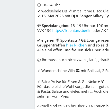
🕕 18–24 Uhr
✔ wechselnde DJs 🎶 mit all time Disco Clas
✔ 16. Mai 2026 mit
DJ & Sänger Mikey C
💸
Spezialangebot:
18–19 Uhr nur 10€ an 
VVK 13€
https://fruehtanz.berlin
oder AK 
✅ eigener
🌟
Spontacts / GE Lounge rese
Gruppentreffen
hier klicken
und so seid 
Alle sind offen und freuen sich über jed
🕖 Ihr müsst auch nicht zwangsläufig drau
✔ Wunderschöne Villa 🏛 mit Ballsaal, 2 E
✔ Faire Preise für Essen & Getränke🍴🍹
Für das leibliche Wohl sorgt die sehr gute 
& Pasta, Salate und vieles mehr... Auch die
sehr fair vom Preis
Aktuell sind es 60% bis über 70% Frauen b