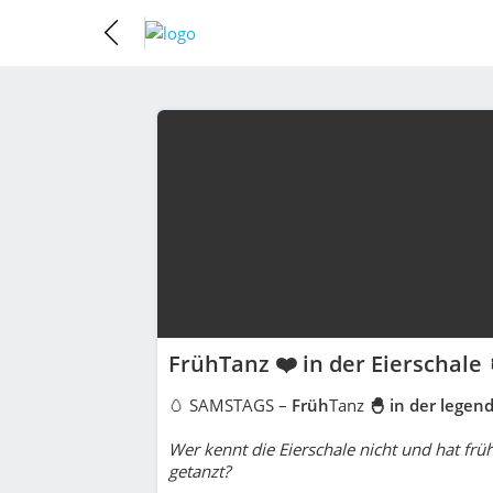
FrühTanz ❤️ in der Eierschale
🥚 SAMSTAGS –
Früh
Tanz
🐣 in der legen
Wer kennt die Eierschale nicht und hat früh
getanzt?