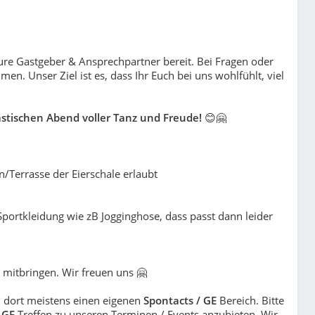
Eure Gastgeber & Ansprechpartner bereit. Bei Fragen oder
en. Unser Ziel ist es, dass Ihr Euch bei uns wohlfühlt, viel
stischen Abend voller Tanz und Freude!
😊🤗
n/Terrasse der Eierschale erlaubt
 Sportkleidung wie zB Jogginghose, dass passt dann leider
 mitbringen. Wir freuen uns 🤗
nd dort meistens einen eigenen
Spontacts / GE
Bereich. Bitte
 GE
Treffen zu unseren Terminen / Events anzubieten. Wir